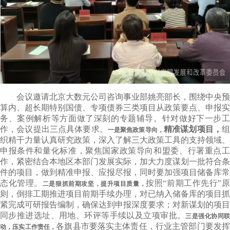
会议邀请北京大数元公司咨询事业部姚亮部长，围绕中央预
算内、超长期特别国债、专项债券三类项目从政策要点、申报实
务、案例解析等方面做了深刻的专题辅导。针对做好下一步工
作，会议提出三点具体要求。
精准谋划项目，
一是聚焦政策导向，
织精干力量认真研究政策，深入了解三大政策工具的支持领域、
申报条件和量化标准，聚焦国家政策导向和盟委、行署重点工
作，紧密结合本地区本部门发展实际，加大力度谋划一批符合条
件的项目，做到精准申报、应报尽报，同时要加强项目储备库常
态化管理。
按照“前期工作先行”
二是狠抓前期攻坚，提升项目质量，
则，倒排工期推进项目前期手续办理，对已纳入储备库的项目抓
紧完成可研报告编制，确保达到申报深度要求；对新谋划的项目
同步推进选址、用地、环评等手续以及立项审批。
三是强化协同
各旗县市要落实主体责任，行业主管部门要发
动，压实工作责任，