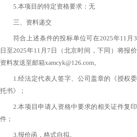
5
.本项目的特定资格要求：
无
三、资料递交
符合上述条件的投标单位可在
2025年
11
月
日至
2025年
11
月
7
日（北京时间，下同）将报
资料发送至邮箱
xamcyk@126.com。
1.
经法定代表人签字、公司盖章的《授权委
托书》；
2
.
本项目申请人资格中要求的相关证件复印
件；
3
.
报价函，格式自拟
。