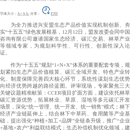
字体大小：
A+
A
A-
分享：
打印
为全力推进兴安盟生态产品价值实现机制创新、夯
实
“十五五”绿色发展根基，12月12日，盟发改委会同中国
咨询有限公司邀请国家生态经济、碳汇交易、林草产业
等领域专家，为规划科学性、可行性、创新性深入论
证。
作为
“十五五”规划“1+N+X”体系的重要配套专项，
划紧扣生态产品价值核算、碳汇全域开发、特色产业转
化、制度保障完善四大核心环节，系统性谋划生态优势
向经济优势跨越的路径蓝图。评审现场，专家聚焦三大
关键议题精准献策：CCER项目扩面方面，建议依托林草
碳汇资源优势，拓展林业、草原、湿地等多元碳汇开发
场景，深化“统一管理、统一开发、统一销售”模式；林下
经济产业链延伸上，结合林下中草药、食用菌等产业基
础，提出强化“种植+加工+品牌”全链条升级，推广“企业
+基地+农户”利益联结模式；生态补偿机制优化领域，建