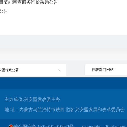
目节能审查服务询价采购公告
公告
安盟行政公署
主办单位:兴安盟发改委主办
地 址：内蒙古乌兰浩特市铁西北路 兴安盟发展和改革委员会
蒙公网安备 15220102010042号
Copyright 2024 www.xa