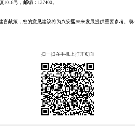
厦
1018
号
，
邮编：
137400。
制建言献策，您的意见建议将为
兴安盟
未来发展提供重要参考。衷
扫一扫在手机上打开页面