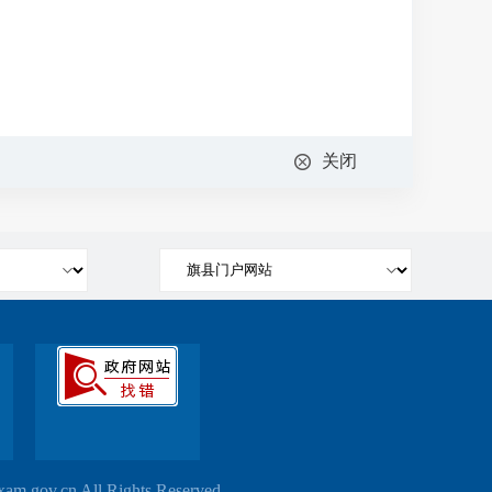
关闭
m.gov.cn All Rights Reserved