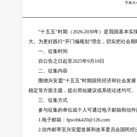
字体大
“十五五”时期（2026-2030年）是我国
大。为更好践行“开门编规划”理念，切实把社会期
一、征集时间
自公告之日起至
2025年9月
10
日
二、征集内容
围绕兴安盟
“十五五”时期国民经济和社会发
稳定等方面主题
，
提出
简短建议或系统论述均可。
三、征集方式
参与征集的单位或个人可通过电子邮箱和信件
1.
电子
邮箱：
fgwzhk420
@1
26
.com
2.信件邮寄至
兴安盟
发展和改
革委员
会
国民
经